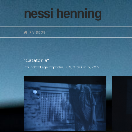
nessi henning
HOME
VIDEOS
"Catatonia"
foundfootage, toptitles, 16:9, 21:20 min, 2019